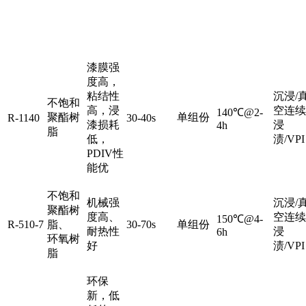
产
体
特
配
固化
工
粘度
品
树
点
比
条件
艺
脂
漆膜强
度高，
粘结性
沉浸/
不饱和
高，浸
空连续
140℃@2-
聚酯树
单组份
R-1140
30-40s
漆损耗
浸
4h
脂
低，
渍/VPI
PDIV性
能优
不饱和
机械强
沉浸/
聚酯树
度高、
空连续
150℃@4-
R-510-7
脂、
30-70s
单组份
耐热性
浸
6h
环氧树
好
渍/VPI
脂
环保
新，低