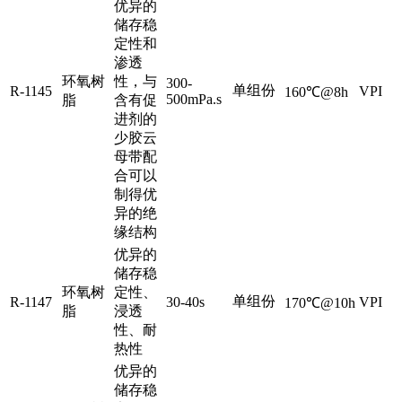
优异的
储存稳
定性和
渗透
环氧树
性，与
300-
单组份
R-1145
VPI
160℃@8h
500mPa.s
脂
含有促
进剂的
少胶云
母带配
合可以
制得优
异的绝
缘结构
优异的
储存稳
环氧树
定性、
单组份
R-1147
30-40s
VPI
170℃@10h
脂
浸透
性、耐
热性
优异的
储存稳