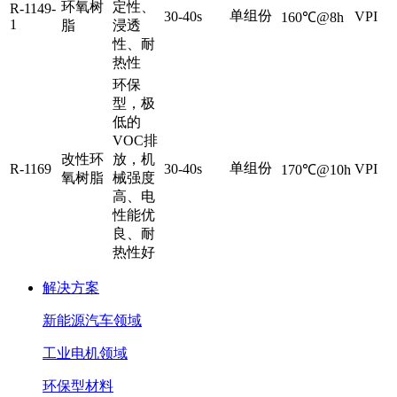
环氧树
定性、
R-1149-
单组份
30-40s
VPI
160℃@8h
1
脂
浸透
性、耐
热性
环保
型，极
低的
VOC排
改性环
放，机
单组份
R-1169
30-40s
VPI
170℃@10h
氧树脂
械强度
高、电
性能优
良、耐
热性好
解决方案
新能源汽车领域
工业电机领域
环保型材料