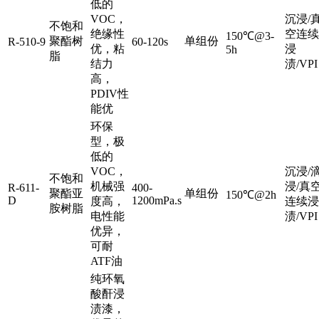
低的
VOC，
沉浸/
不饱和
绝缘性
空连续
150℃@3-
聚酯树
单组份
R-510-9
60-120s
优，粘
浸
5h
脂
结力
渍/VPI
高，
PDIV性
能优
环保
型，极
低的
VOC，
沉浸/
不饱和
机械强
浸/真
R-611-
400-
聚酯亚
单组份
150℃@2h
D
1200mPa.s
度高，
连续浸
胺树脂
电性能
渍/VPI
优异，
可耐
ATF油
纯环氧
酸酐浸
渍漆，