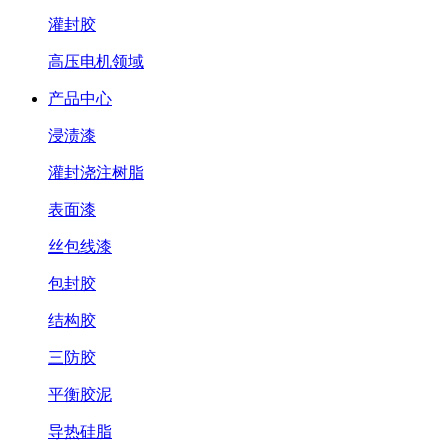
灌封胶
高压电机领域
产品中心
浸渍漆
灌封浇注树脂
表面漆
丝包线漆
包封胶
结构胶
三防胶
平衡胶泥
导热硅脂