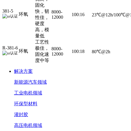
固化
381-5
快，韧
8000-
环氧
100:16
23℃@12h/100℃@
12000
性佳，
硬度
高，模
量低
工艺性
R-381-6
极佳，
8000-
环氧
100:18
80℃@2h
12000
固化速
度中等
解决方案
新能源汽车领域
工业电机领域
环保型材料
灌封胶
高压电机领域