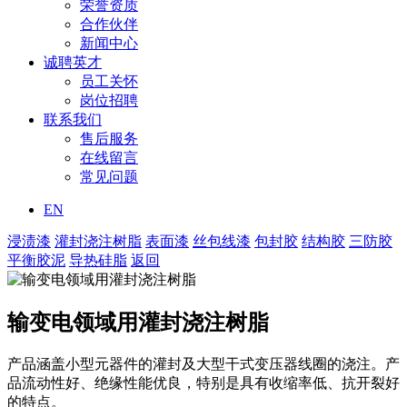
荣誉资质
合作伙伴
新闻中心
诚聘英才
员工关怀
岗位招聘
联系我们
售后服务
在线留言
常见问题
EN
浸渍漆
灌封浇注树脂
表面漆
丝包线漆
包封胶
结构胶
三防胶
平衡胶泥
导热硅脂
返回
输变电领域用灌封浇注树脂
产品涵盖小型元器件的灌封及大型干式变压器线圈的浇注。产
品流动性好、绝缘性能优良，特别是具有收缩率低、抗开裂好
的特点。