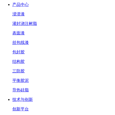
产品中心
浸渍漆
灌封浇注树脂
表面漆
丝包线漆
包封胶
结构胶
三防胶
平衡胶泥
导热硅脂
技术与创新
创新平台