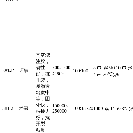
粘
主
度
产
体
特
配
固化条件
（m
品
树
点
比
Pa·
脂
s）
真空浇
注胶，
韧性
700-1200
80℃ @5h+100℃@
环氧
381-D
100:100
好，抗
@80℃
4h+130℃@6h
开裂，
易渗透
粘度中
等，固
化快，
150000-
环氧
381-2
100:18~20
100℃@0.5h/23℃@
250000
粘接力
好，抗
开裂
粘度