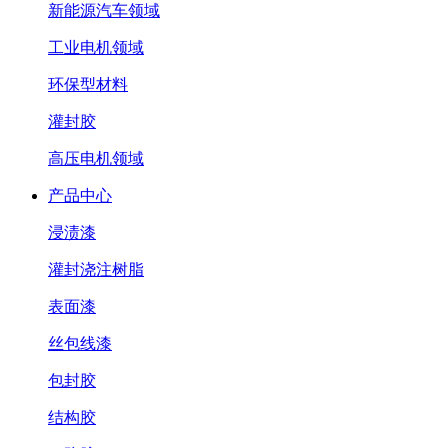
新能源汽车领域
工业电机领域
环保型材料
灌封胶
高压电机领域
产品中心
浸渍漆
灌封浇注树脂
表面漆
丝包线漆
包封胶
结构胶