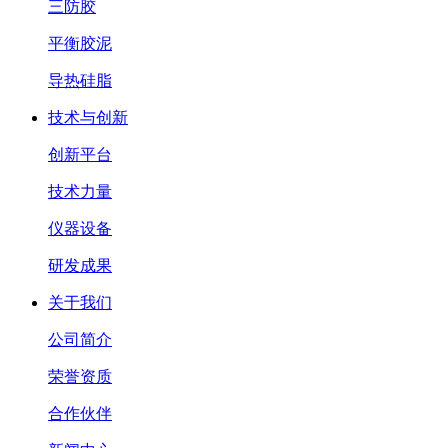
三防胶
平衡胶泥
导热硅脂
技术与创新
创新平台
技术力量
仪器设备
研发成果
关于我们
公司简介
荣誉资质
合作伙伴