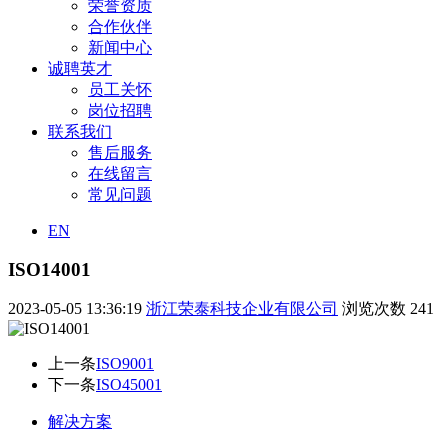
荣誉资质
合作伙伴
新闻中心
诚聘英才
员工关怀
岗位招聘
联系我们
售后服务
在线留言
常见问题
EN
ISO14001
2023-05-05 13:36:19
浙江荣泰科技企业有限公司
浏览次数
241
上一条
ISO9001
下一条
ISO45001
解决方案