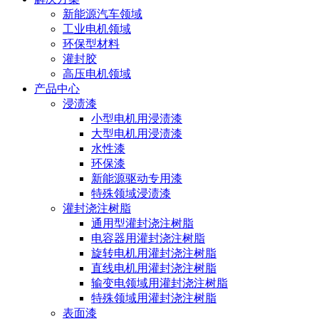
新能源汽车领域
工业电机领域
环保型材料
灌封胶
高压电机领域
产品中心
浸渍漆
小型电机用浸渍漆
大型电机用浸渍漆
水性漆
环保漆
新能源驱动专用漆
特殊领域浸渍漆
灌封浇注树脂
通用型灌封浇注树脂
电容器用灌封浇注树脂
旋转电机用灌封浇注树脂
直线电机用灌封浇注树脂
输变电领域用灌封浇注树脂
特殊领域用灌封浇注树脂
表面漆