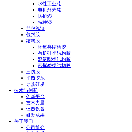
水性工业漆
电机外壳漆
防护漆
特种漆
丝包线漆
包封胶
结构胶
环氧类结构胶
有机硅类结构胶
聚氨酯类结构胶
丙烯酸类结构胶
三防胶
平衡胶泥
导热硅脂
技术与创新
创新平台
技术力量
仪器设备
研发成果
关于我们
公司简介