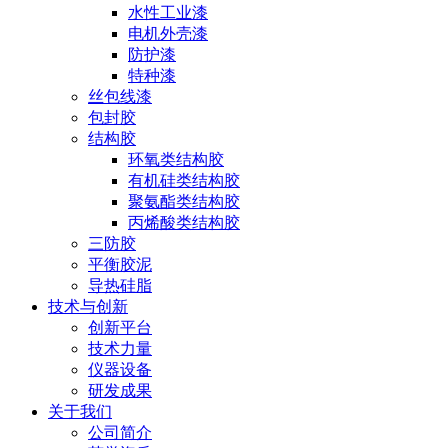
水性工业漆
电机外壳漆
防护漆
特种漆
丝包线漆
包封胶
结构胶
环氧类结构胶
有机硅类结构胶
聚氨酯类结构胶
丙烯酸类结构胶
三防胶
平衡胶泥
导热硅脂
技术与创新
创新平台
技术力量
仪器设备
研发成果
关于我们
公司简介