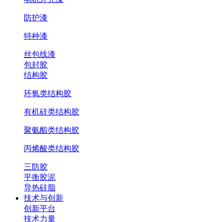
防护漆
特种漆
丝包线漆
包封胶
结构胶
环氧类结构胶
有机硅类结构胶
聚氨酯类结构胶
丙烯酸类结构胶
三防胶
平衡胶泥
导热硅脂
技术与创新
创新平台
技术力量