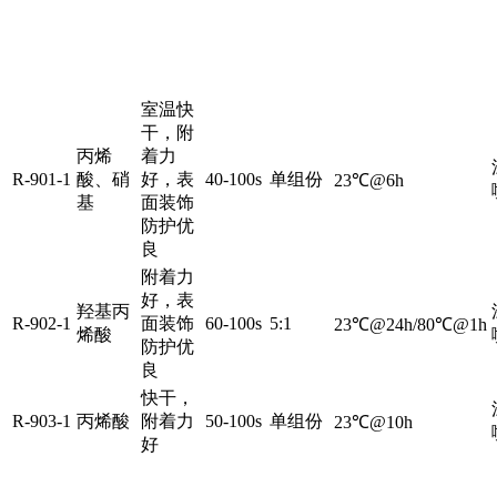
产
体
特
粘
配
固化条件
品
树
点
度
比
脂
室温快
干，附
丙烯
着力
R-901-1
酸、硝
好，表
40-100s
单组份
23℃@6h
基
面装饰
防护优
良
附着力
好，表
羟基丙
R-902-1
面装饰
60-100s
5:1
23℃@24h/80℃@1h
烯酸
防护优
良
快干，
R-903-1
丙烯酸
附着力
50-100s
单组份
23℃@10h
好