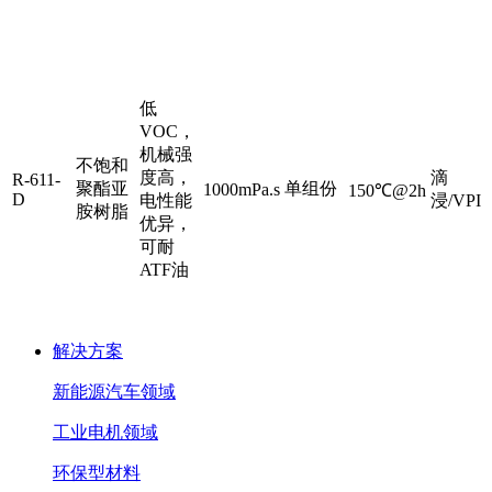
产
体
特
配
固化
工
粘度
品
树
点
比
条件
艺
脂
低
VOC，
机械强
不饱和
度高，
滴
R-611-
聚酯亚
单组份
1000mPa.s
150℃@2h
D
电性能
浸/VPI
胺树脂
优异，
可耐
ATF油
解决方案
新能源汽车领域
工业电机领域
环保型材料