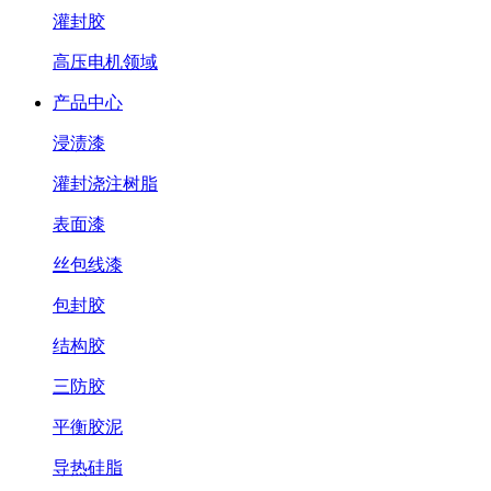
灌封胶
高压电机领域
产品中心
浸渍漆
灌封浇注树脂
表面漆
丝包线漆
包封胶
结构胶
三防胶
平衡胶泥
导热硅脂