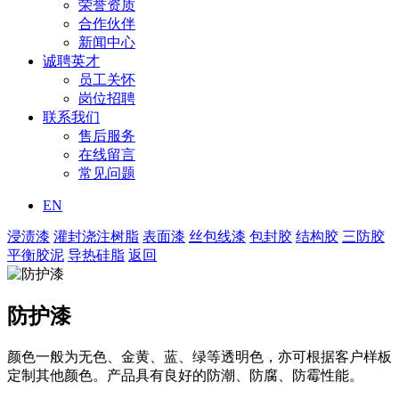
荣誉资质
合作伙伴
新闻中心
诚聘英才
员工关怀
岗位招聘
联系我们
售后服务
在线留言
常见问题
EN
浸渍漆
灌封浇注树脂
表面漆
丝包线漆
包封胶
结构胶
三防胶
平衡胶泥
导热硅脂
返回
防护漆
颜色一般为无色、金黄、蓝、绿等透明色，亦可根据客户样板
定制其他颜色。产品具有良好的防潮、防腐、防霉性能。