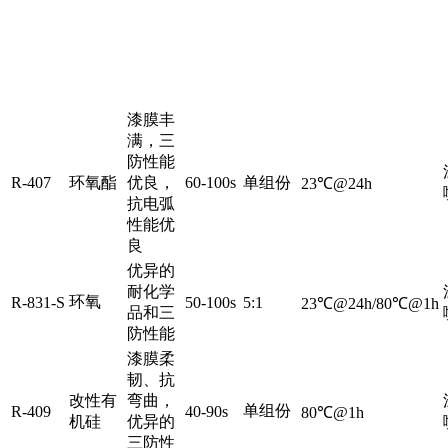
主
产
体
特
粘
配
固化条件
品
树
点
度
比
脂
漆膜丰
满，三
防性能
R-407
环氧酯
优良，
60-100s
单组份
23℃@24h
抗电弧
性能优
良
优异的
耐化学
环氧
R-831-S
50-100s
5:1
23℃@24h/80℃@1h
品和三
防性能
漆膜柔
韧、抗
改性有
弯曲，
单组份
R-409
40-90s
80℃@1h
机硅
优异的
三防性