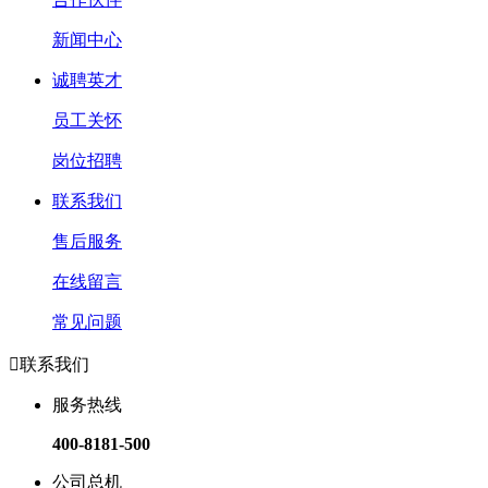
新闻中心
诚聘英才
员工关怀
岗位招聘
联系我们
售后服务
在线留言
常见问题

联系我们
服务热线
400-8181-500
公司总机