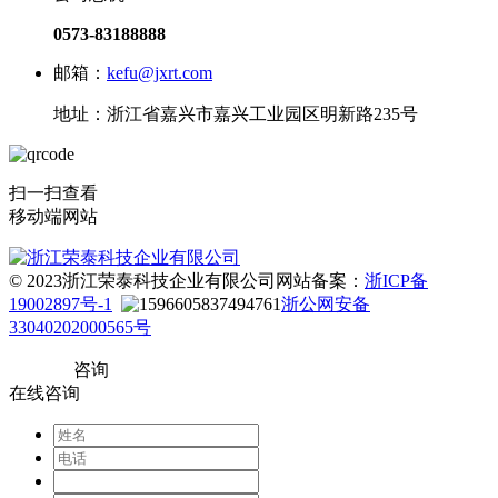
0573-83188888
邮箱：
kefu@jxrt.com
地址：浙江省嘉兴市嘉兴工业园区明新路235号
扫一扫查看
移动端网站
© 2023浙江荣泰科技企业有限公司
网站备案：
浙ICP备
19002897号-1
浙公网安备
33040202000565号
咨询
在线咨询