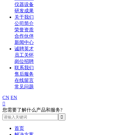
仪器设备
研发成果
关于我们
公司简介
荣誉资质
合作伙伴
新闻中心
诚聘英才
员工关怀
岗位招聘
联系我们
售后服务
在线留言
常见问题
CN
EN

您需要了解什么产品和服务?
首页
解决方案