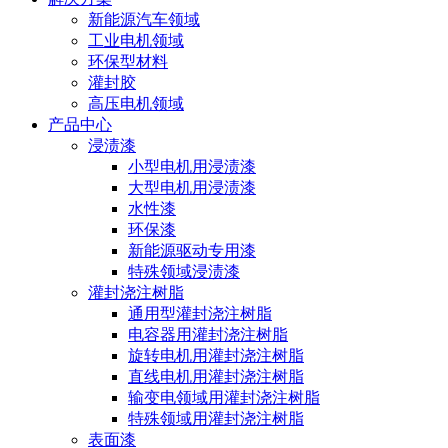
新能源汽车领域
工业电机领域
环保型材料
灌封胶
高压电机领域
产品中心
浸渍漆
小型电机用浸渍漆
大型电机用浸渍漆
水性漆
环保漆
新能源驱动专用漆
特殊领域浸渍漆
灌封浇注树脂
通用型灌封浇注树脂
电容器用灌封浇注树脂
旋转电机用灌封浇注树脂
直线电机用灌封浇注树脂
输变电领域用灌封浇注树脂
特殊领域用灌封浇注树脂
表面漆