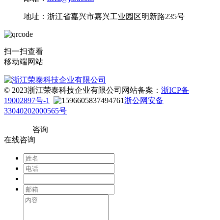
地址：浙江省嘉兴市嘉兴工业园区明新路235号
扫一扫查看
移动端网站
© 2023浙江荣泰科技企业有限公司
网站备案：
浙ICP备
19002897号-1
浙公网安备
33040202000565号
咨询
在线咨询