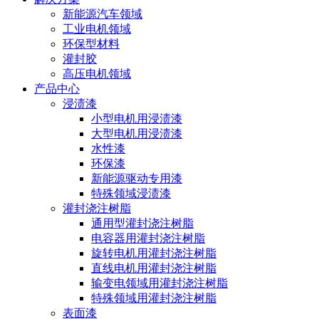
新能源汽车领域
工业电机领域
环保型材料
灌封胶
高压电机领域
产品中心
浸渍漆
小型电机用浸渍漆
大型电机用浸渍漆
水性漆
环保漆
新能源驱动专用漆
特殊领域浸渍漆
灌封浇注树脂
通用型灌封浇注树脂
电容器用灌封浇注树脂
旋转电机用灌封浇注树脂
直线电机用灌封浇注树脂
输变电领域用灌封浇注树脂
特殊领域用灌封浇注树脂
表面漆