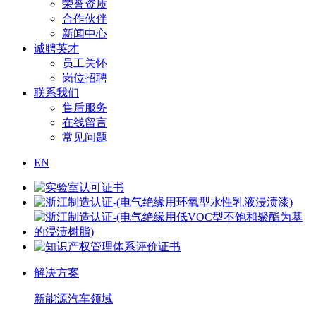
荣誉资质
合作伙伴
新闻中心
诚聘英才
员工关怀
岗位招聘
联系我们
售后服务
在线留言
常见问题
EN
解决方案
新能源汽车领域