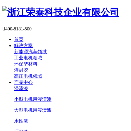

400-8181-500
首页
解决方案
新能源汽车领域
工业电机领域
环保型材料
灌封胶
高压电机领域
产品中心
浸渍漆
小型电机用浸渍漆
大型电机用浸渍漆
水性漆