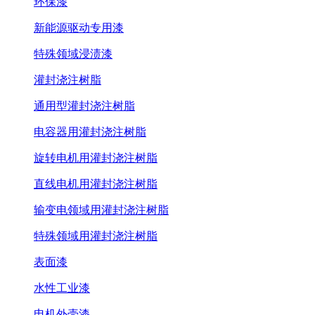
环保漆
新能源驱动专用漆
特殊领域浸渍漆
灌封浇注树脂
通用型灌封浇注树脂
电容器用灌封浇注树脂
旋转电机用灌封浇注树脂
直线电机用灌封浇注树脂
输变电领域用灌封浇注树脂
特殊领域用灌封浇注树脂
表面漆
水性工业漆
电机外壳漆