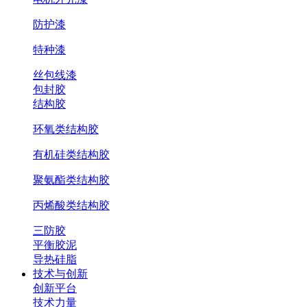
防护漆
特种漆
丝包线漆
包封胶
结构胶
环氧类结构胶
有机硅类结构胶
聚氨酯类结构胶
丙烯酸类结构胶
三防胶
平衡胶泥
导热硅脂
技术与创新
创新平台
技术力量