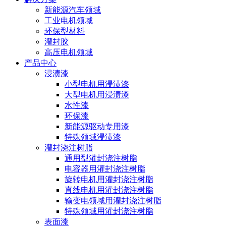
新能源汽车领域
工业电机领域
环保型材料
灌封胶
高压电机领域
产品中心
浸渍漆
小型电机用浸渍漆
大型电机用浸渍漆
水性漆
环保漆
新能源驱动专用漆
特殊领域浸渍漆
灌封浇注树脂
通用型灌封浇注树脂
电容器用灌封浇注树脂
旋转电机用灌封浇注树脂
直线电机用灌封浇注树脂
输变电领域用灌封浇注树脂
特殊领域用灌封浇注树脂
表面漆