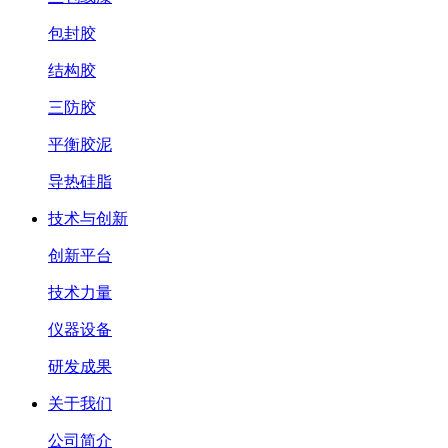
包封胶
结构胶
三防胶
平衡胶泥
导热硅脂
技术与创新
创新平台
技术力量
仪器设备
研发成果
关于我们
公司简介