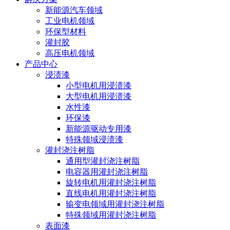
新能源汽车领域
工业电机领域
环保型材料
灌封胶
高压电机领域
产品中心
浸渍漆
小型电机用浸渍漆
大型电机用浸渍漆
水性漆
环保漆
新能源驱动专用漆
特殊领域浸渍漆
灌封浇注树脂
通用型灌封浇注树脂
电容器用灌封浇注树脂
旋转电机用灌封浇注树脂
直线电机用灌封浇注树脂
输变电领域用灌封浇注树脂
特殊领域用灌封浇注树脂
表面漆