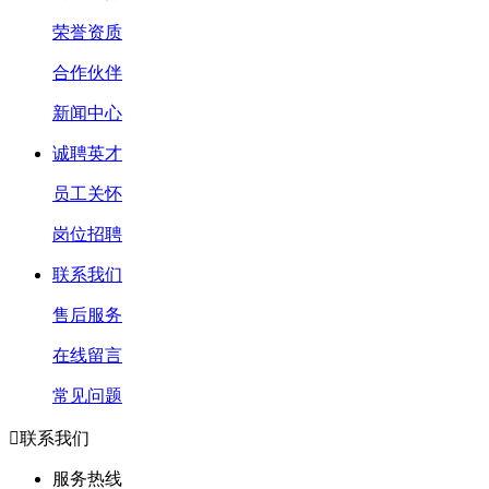
荣誉资质
合作伙伴
新闻中心
诚聘英才
员工关怀
岗位招聘
联系我们
售后服务
在线留言
常见问题

联系我们
服务热线