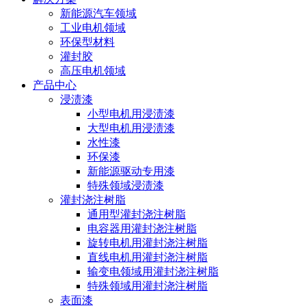
新能源汽车领域
工业电机领域
环保型材料
灌封胶
高压电机领域
产品中心
浸渍漆
小型电机用浸渍漆
大型电机用浸渍漆
水性漆
环保漆
新能源驱动专用漆
特殊领域浸渍漆
灌封浇注树脂
通用型灌封浇注树脂
电容器用灌封浇注树脂
旋转电机用灌封浇注树脂
直线电机用灌封浇注树脂
输变电领域用灌封浇注树脂
特殊领域用灌封浇注树脂
表面漆