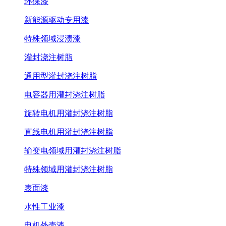
环保漆
新能源驱动专用漆
特殊领域浸渍漆
灌封浇注树脂
通用型灌封浇注树脂
电容器用灌封浇注树脂
旋转电机用灌封浇注树脂
直线电机用灌封浇注树脂
输变电领域用灌封浇注树脂
特殊领域用灌封浇注树脂
表面漆
水性工业漆
电机外壳漆