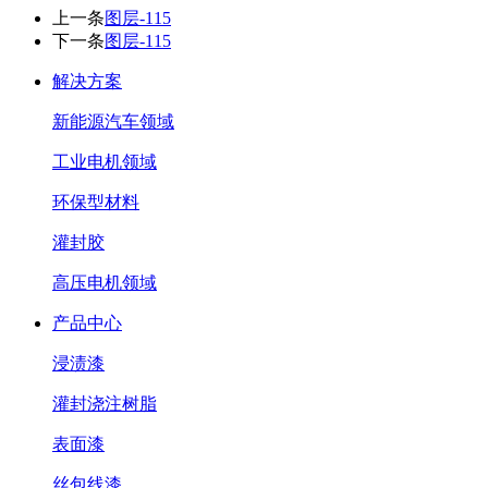
上一条
图层-115
下一条
图层-115
解决方案
新能源汽车领域
工业电机领域
环保型材料
灌封胶
高压电机领域
产品中心
浸渍漆
灌封浇注树脂
表面漆
丝包线漆