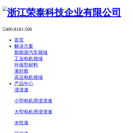

400-8181-500
首页
解决方案
新能源汽车领域
工业电机领域
环保型材料
灌封胶
高压电机领域
产品中心
浸渍漆
小型电机用浸渍漆
大型电机用浸渍漆
水性漆