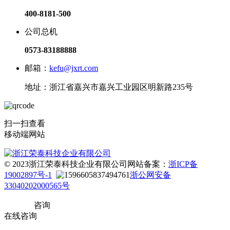
400-8181-500
公司总机
0573-83188888
邮箱：
kefu@jxrt.com
地址：浙江省嘉兴市嘉兴工业园区明新路235号
扫一扫查看
移动端网站
© 2023浙江荣泰科技企业有限公司
网站备案：
浙ICP备
19002897号-1
浙公网安备
33040202000565号
咨询
在线咨询