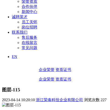
荣誉资质
合作伙伴
新闻中心
诚聘英才
员工关怀
岗位招聘
联系我们
售后服务
在线留言
常见问题
EN
企业荣誉
资质证书
企业荣誉
资质证书
图层-115
2023-04-14 10:20:10
浙江荣泰科技企业有限公司
浏览次数
227