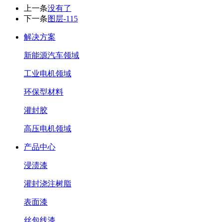
上一条
没有了
下一条
图层-115
解决方案
新能源汽车领域
工业电机领域
环保型材料
灌封胶
高压电机领域
产品中心
浸渍漆
灌封浇注树脂
表面漆
丝包线漆